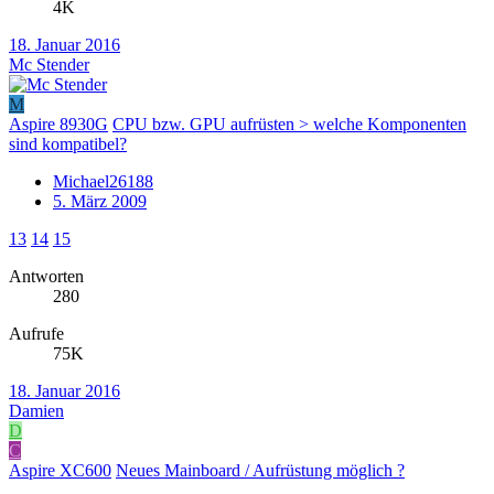
4K
18. Januar 2016
Mc Stender
M
Aspire 8930G
CPU bzw. GPU aufrüsten > welche Komponenten
sind kompatibel?
Michael26188
5. März 2009
13
14
15
Antworten
280
Aufrufe
75K
18. Januar 2016
Damien
D
C
Aspire XC600
Neues Mainboard / Aufrüstung möglich ?