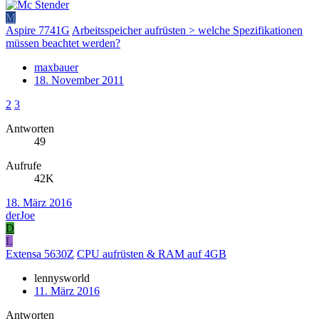
M
Aspire 7741G
Arbeitsspeicher aufrüsten > welche Spezifikationen
müssen beachtet werden?
maxbauer
18. November 2011
2
3
Antworten
49
Aufrufe
42K
18. März 2016
derJoe
D
L
Extensa 5630Z
CPU aufrüsten & RAM auf 4GB
lennysworld
11. März 2016
Antworten