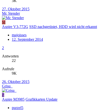
3K
27. Oktober 2015
Mc Stender
M
Aspire V3-772G
SSD nachgerüstet, HDD wird nicht erkannt
majoisses
12. September 2014
2
Antworten
22
Aufrufe
9K
26. Oktober 2015
Grisu_
P
Aspire M3985
Grafikkarten Update
purzel5