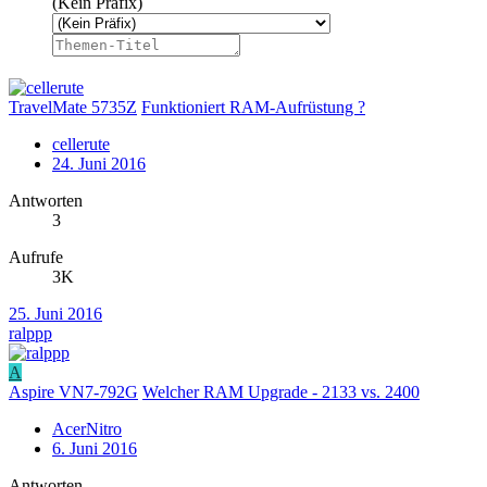
(Kein Präfix)
TravelMate 5735Z
Funktioniert RAM-Aufrüstung ?
cellerute
24. Juni 2016
Antworten
3
Aufrufe
3K
25. Juni 2016
ralppp
A
Aspire VN7-792G
Welcher RAM Upgrade - 2133 vs. 2400
AcerNitro
6. Juni 2016
Antworten