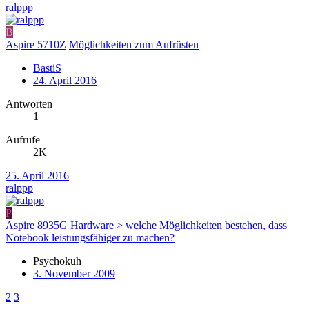
ralppp
B
Aspire 5710Z
Möglichkeiten zum Aufrüsten
BastiS
24. April 2016
Antworten
1
Aufrufe
2K
25. April 2016
ralppp
P
Aspire 8935G
Hardware > welche Möglichkeiten bestehen, dass
Notebook leistungsfähiger zu machen?
Psychokuh
3. November 2009
2
3