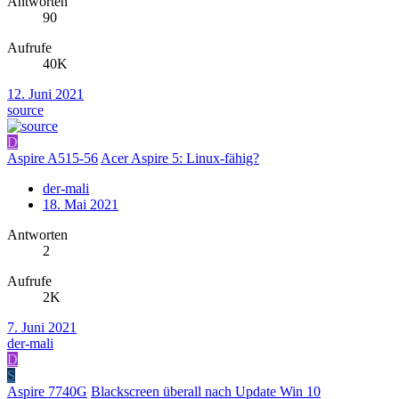
Antworten
90
Aufrufe
40K
12. Juni 2021
source
D
Aspire A515-56
Acer Aspire 5: Linux-fähig?
der-mali
18. Mai 2021
Antworten
2
Aufrufe
2K
7. Juni 2021
der-mali
D
S
Aspire 7740G
Blackscreen überall nach Update Win 10