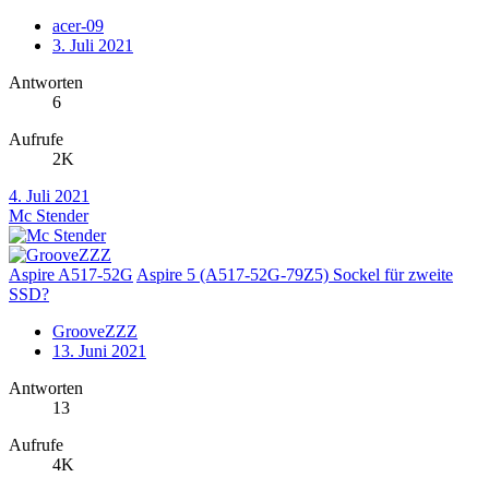
acer-09
3. Juli 2021
Antworten
6
Aufrufe
2K
4. Juli 2021
Mc Stender
Aspire A517-52G
Aspire 5 (A517-52G-79Z5) Sockel für zweite
SSD?
GrooveZZZ
13. Juni 2021
Antworten
13
Aufrufe
4K