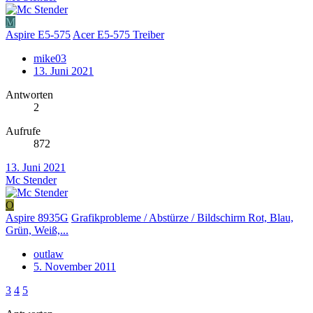
M
Aspire E5-575
Acer E5-575 Treiber
mike03
13. Juni 2021
Antworten
2
Aufrufe
872
13. Juni 2021
Mc Stender
O
Aspire 8935G
Grafikprobleme / Abstürze / Bildschirm Rot, Blau,
Grün, Weiß,...
outlaw
5. November 2011
3
4
5