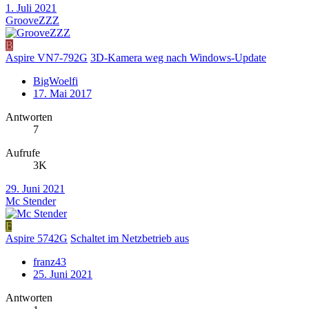
1. Juli 2021
GrooveZZZ
B
Aspire VN7-792G
3D-Kamera weg nach Windows-Update
BigWoelfi
17. Mai 2017
Antworten
7
Aufrufe
3K
29. Juni 2021
Mc Stender
F
Aspire 5742G
Schaltet im Netzbetrieb aus
franz43
25. Juni 2021
Antworten