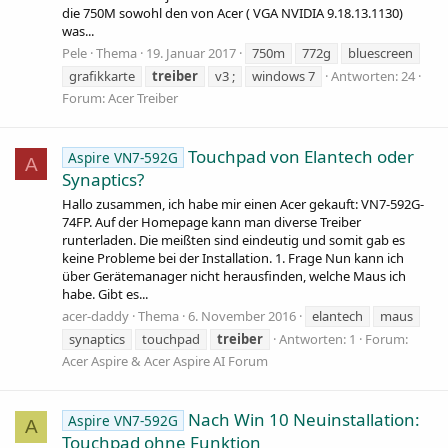
die 750M sowohl den von Acer ( VGA NVIDIA 9.18.13.1130)
was...
Pele
Thema
19. Januar 2017
750m
772g
bluescreen
grafikkarte
treiber
v3 ;
windows 7
Antworten: 24
Forum:
Acer Treiber
Touchpad von Elantech oder
Aspire VN7-592G
A
Synaptics?
Hallo zusammen, ich habe mir einen Acer gekauft: VN7-592G-
74FP. Auf der Homepage kann man diverse Treiber
runterladen. Die meißten sind eindeutig und somit gab es
keine Probleme bei der Installation. 1. Frage Nun kann ich
über Gerätemanager nicht herausfinden, welche Maus ich
habe. Gibt es...
acer-daddy
Thema
6. November 2016
elantech
maus
synaptics
touchpad
treiber
Antworten: 1
Forum:
Acer Aspire & Acer Aspire AI Forum
Nach Win 10 Neuinstallation:
Aspire VN7-592G
A
Touchpad ohne Funktion