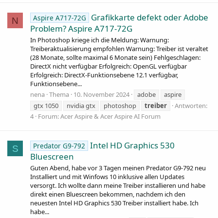
Grafikkarte defekt oder Adobe
Aspire A717-72G
N
Problem? Aspire A717-72G
In Photoshop kriege ich die Meldung: Warnung:
Treiberaktualisierung empfohlen Warnung: Treiber ist veraltet
(28 Monate, sollte maximal 6 Monate sein) Fehlgeschlagen:
DirectX nicht verfügbar Erfolgreich: OpenGL verfügbar
Erfolgreich: DirectX-Funktionsebene 12.1 verfügbar,
Funktionsebene...
nena
Thema
10. November 2024
adobe
aspire
gtx 1050
nvidia gtx
photoshop
treiber
Antworten:
4
Forum:
Acer Aspire & Acer Aspire AI Forum
Intel HD Graphics 530
Predator G9-792
S
Bluescreen
Guten Abend, habe vor 3 Tagen meinen Predator G9-792 neu
Installiert und mit Winfows 10 inklusive allen Updates
versorgt. Ich wollte dann meine Treiber installieren und habe
direkt einen Bluescreen bekommen, nachdem ich den
neuesten Intel HD Graphics 530 Treiber installiert habe. Ich
habe...