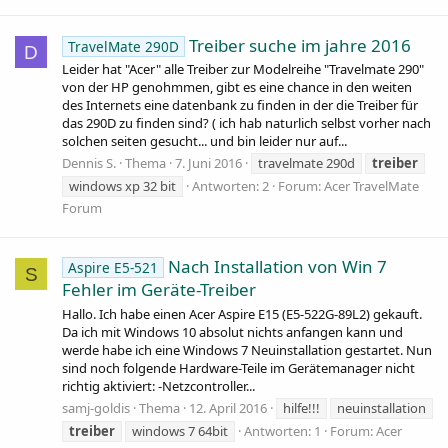
Treiber suche im jahre 2016
TravelMate 290D
D
Leider hat "Acer" alle Treiber zur Modelreihe "Travelmate 290"
von der HP genohmmen, gibt es eine chance in den weiten
des Internets eine datenbank zu finden in der die Treiber für
das 290D zu finden sind? ( ich hab naturlich selbst vorher nach
solchen seiten gesucht... und bin leider nur auf...
Dennis S.
Thema
7. Juni 2016
travelmate 290d
treiber
windows xp 32 bit
Antworten: 2
Forum:
Acer TravelMate
Forum
Nach Installation von Win 7
Aspire E5-521
S
Fehler im Geräte-Treiber
Hallo. Ich habe einen Acer Aspire E15 (E5-522G-89L2) gekauft.
Da ich mit Windows 10 absolut nichts anfangen kann und
werde habe ich eine Windows 7 Neuinstallation gestartet. Nun
sind noch folgende Hardware-Teile im Gerätemanager nicht
richtig aktiviert: -Netzcontroller...
samj-goldis
Thema
12. April 2016
hilfe!!!
neuinstallation
treiber
windows 7 64bit
Antworten: 1
Forum:
Acer