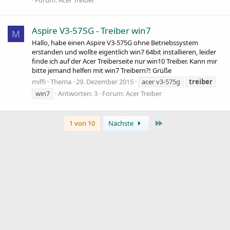
Forum:
Acer Treiber
Aspire V3-575G - Treiber win7
M
Hallo, habe einen Aspire V3-575G ohne Betriebssystem
erstanden und wollte eigentlich win7 64bit installieren, leider
finde ich auf der Acer Treiberseite nur win10 Treiber. Kann mir
bitte jemand helfen mit win7 Treibern?! Grüße
miffi
Thema
29. Dezember 2015
acer v3-575g
treiber
win7
Antworten: 3
Forum:
Acer Treiber
Letzte
1 von 10
Nächste