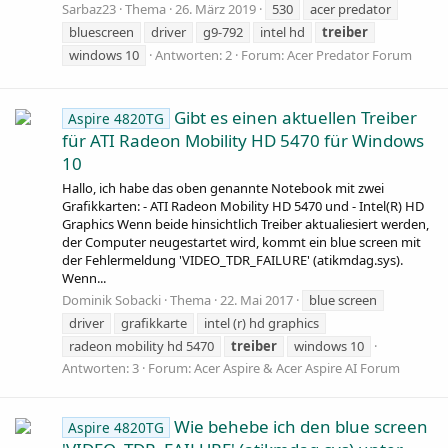
Sarbaz23
Thema
26. März 2019
530
acer predator
bluescreen
driver
g9-792
intel hd
treiber
windows 10
Antworten: 2
Forum:
Acer Predator Forum
Gibt es einen aktuellen Treiber
Aspire 4820TG
für ATI Radeon Mobility HD 5470 für Windows
10
Hallo, ich habe das oben genannte Notebook mit zwei
Grafikkarten: - ATI Radeon Mobility HD 5470 und - Intel(R) HD
Graphics Wenn beide hinsichtlich Treiber aktualiesiert werden,
der Computer neugestartet wird, kommt ein blue screen mit
der Fehlermeldung 'VIDEO_TDR_FAILURE' (atikmdag.sys).
Wenn...
Dominik Sobacki
Thema
22. Mai 2017
blue screen
driver
grafikkarte
intel (r) hd graphics
radeon mobility hd 5470
treiber
windows 10
Antworten: 3
Forum:
Acer Aspire & Acer Aspire AI Forum
Wie behebe ich den blue screen
Aspire 4820TG