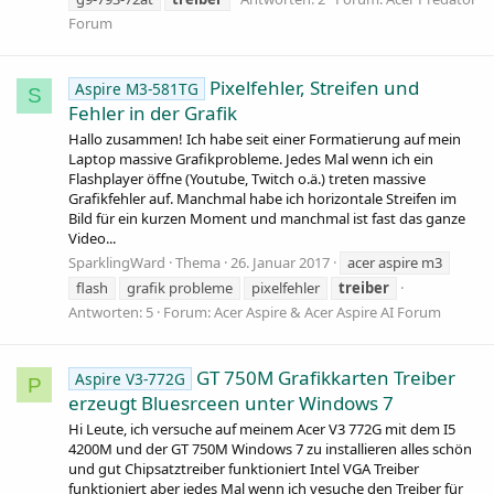
Forum
Pixelfehler, Streifen und
Aspire M3-581TG
S
Fehler in der Grafik
Hallo zusammen! Ich habe seit einer Formatierung auf mein
Laptop massive Grafikprobleme. Jedes Mal wenn ich ein
Flashplayer öffne (Youtube, Twitch o.ä.) treten massive
Grafikfehler auf. Manchmal habe ich horizontale Streifen im
Bild für ein kurzen Moment und manchmal ist fast das ganze
Video...
SparklingWard
Thema
26. Januar 2017
acer aspire m3
flash
grafik probleme
pixelfehler
treiber
Antworten: 5
Forum:
Acer Aspire & Acer Aspire AI Forum
GT 750M Grafikkarten Treiber
Aspire V3-772G
P
erzeugt Bluesrceen unter Windows 7
Hi Leute, ich versuche auf meinem Acer V3 772G mit dem I5
4200M und der GT 750M Windows 7 zu installieren alles schön
und gut Chipsatztreiber funktioniert Intel VGA Treiber
funktioniert aber jedes Mal wenn ich vesuche den Treiber für