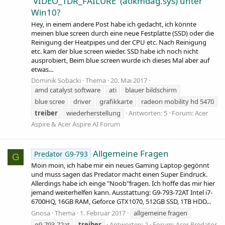
'VIDEO_TDR_FAILURE' (atikmdag.sys) unter
Win10?
Hey, in einem andere Post habe ich gedacht, ich könnte
meinen blue screen durch eine neue Festplatte (SSD) oder die
Reinigung der Heatpipes und der CPU etc. Nach Reinigung
etc. kam der blue screen wieder. SSD habe ich noch nicht
ausprobiert, Beim blue screen wurde ich dieses Mal aber auf
etwas...
Dominik Sobacki
Thema
20. Mai 2017
amd catalyst software
ati
blauer bildschirm
blue scree
driver
grafikkarte
radeon mobility hd 5470
treiber
wiederherstellung
Antworten: 5
Forum:
Acer
Aspire & Acer Aspire AI Forum
Allgemeine Fragen
Predator G9-793
G
Moin moin, ich habe mir ein neues Gaming Laptop gegönnt
und muss sagen das Predator macht einen Super Eindruck.
Allerdings habe ich einge "Noob"fragen. Ich hoffe das mir hier
jemand weiterhelfen kann. Ausstattung: G9-793-72AT Intel i7-
6700HQ, 16GB RAM, Geforce GTX1070, 512GB SSD, 1TB HDD...
Gnosa
Thema
1. Februar 2017
allgemeine fragen
g9-793-72at
treiber
Antworten: 2
Forum:
Acer Predator