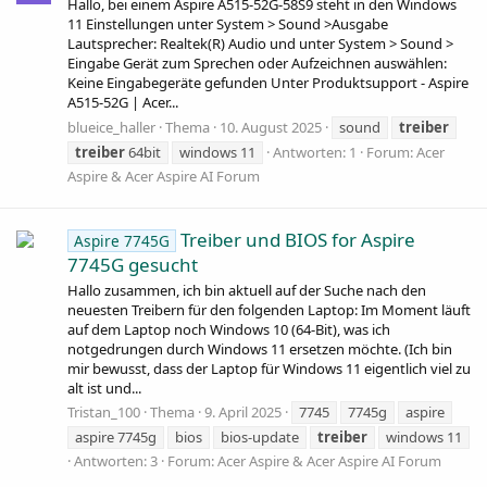
Hallo, bei einem Aspire A515-52G-58S9 steht in den Windows
11 Einstellungen unter System > Sound >Ausgabe
Lautsprecher: Realtek(R) Audio und unter System > Sound >
Eingabe Gerät zum Sprechen oder Aufzeichnen auswählen:
Keine Eingabegeräte gefunden Unter Produktsupport - Aspire
A515-52G | Acer...
blueice_haller
Thema
10. August 2025
sound
treiber
treiber
64bit
windows 11
Antworten: 1
Forum:
Acer
Aspire & Acer Aspire AI Forum
Treiber und BIOS for Aspire
Aspire 7745G
7745G gesucht
Hallo zusammen, ich bin aktuell auf der Suche nach den
neuesten Treibern für den folgenden Laptop: Im Moment läuft
auf dem Laptop noch Windows 10 (64-Bit), was ich
notgedrungen durch Windows 11 ersetzen möchte. (Ich bin
mir bewusst, dass der Laptop für Windows 11 eigentlich viel zu
alt ist und...
Tristan_100
Thema
9. April 2025
7745
7745g
aspire
aspire 7745g
bios
bios-update
treiber
windows 11
Antworten: 3
Forum:
Acer Aspire & Acer Aspire AI Forum