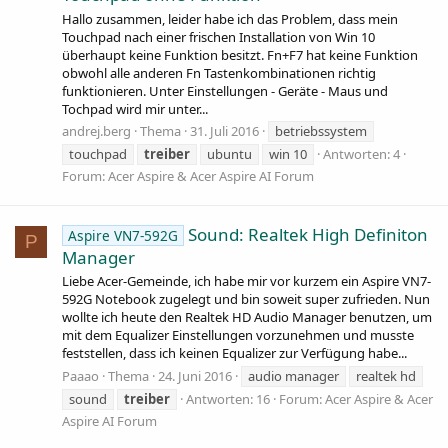
Hallo zusammen, leider habe ich das Problem, dass mein
Touchpad nach einer frischen Installation von Win 10
überhaupt keine Funktion besitzt. Fn+F7 hat keine Funktion
obwohl alle anderen Fn Tastenkombinationen richtig
funktionieren. Unter Einstellungen - Geräte - Maus und
Tochpad wird mir unter...
andrej.berg
Thema
31. Juli 2016
betriebssystem
touchpad
treiber
ubuntu
win 10
Antworten: 4
Forum:
Acer Aspire & Acer Aspire AI Forum
Sound: Realtek High Definiton
Aspire VN7-592G
P
Manager
Liebe Acer-Gemeinde, ich habe mir vor kurzem ein Aspire VN7-
592G Notebook zugelegt und bin soweit super zufrieden. Nun
wollte ich heute den Realtek HD Audio Manager benutzen, um
mit dem Equalizer Einstellungen vorzunehmen und musste
feststellen, dass ich keinen Equalizer zur Verfügung habe...
Paaao
Thema
24. Juni 2016
audio manager
realtek hd
sound
treiber
Antworten: 16
Forum:
Acer Aspire & Acer
Aspire AI Forum