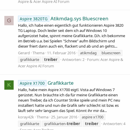
Aspire & Acer Aspire AI Forum
Atikmdag.sys Bluescreen
Aspire 3820TG
G
Hallo, ich habe einen eigentlich gut funktionieren Aspire 3820
TG Laptop. Doch leider seit dem ich auf Windows 10
aufgerüstet habe, spinnt meine Grafikkarte. D.h. ich bekomme
im Betrieb u.a. bei Spielen "Schnee" aufm Bildschirm und
dieser friert dann auch ein, flackert und ab und an gehts...
Gerard
Thema
11. Februar 2016
atikmdag
bluescreen
grafikkarte
treiber
Antworten: 2
Forum:
Acer Aspire &
Acer Aspire AI Forum
Grafikkarte
Aspire X1700
K
Hallo, habe mein Aspire X1700 eigtl. Vista auf Windows 7
gerüstet. Nun bräuchte ich da für meine Grafikkarte einen
neuen Treiber, da ich Counter Strike spiele und mein PC neu
installiert hatte und nun die Grafik sehr schlecht ist bzw. es
läuft sehr sehr langsam das Spiel. Könnt ihr mir da...
koray42k
Thema
25. Januar 2016
aspire x1700
grafikkarte
grafikkarten-
treiber
treiber
Antworten: 4