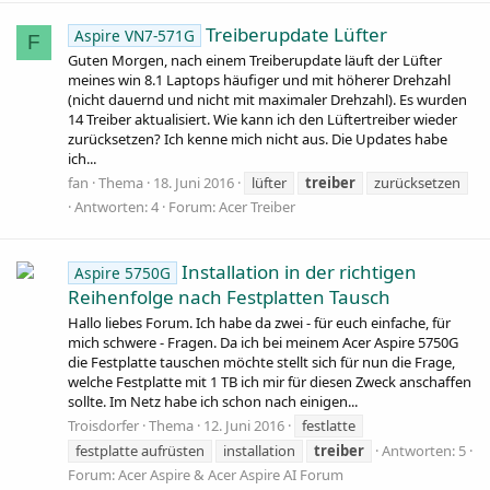
Treiberupdate Lüfter
Aspire VN7-571G
F
Guten Morgen, nach einem Treiberupdate läuft der Lüfter
meines win 8.1 Laptops häufiger und mit höherer Drehzahl
(nicht dauernd und nicht mit maximaler Drehzahl). Es wurden
14 Treiber aktualisiert. Wie kann ich den Lüftertreiber wieder
zurücksetzen? Ich kenne mich nicht aus. Die Updates habe
ich...
fan
Thema
18. Juni 2016
lüfter
treiber
zurücksetzen
Antworten: 4
Forum:
Acer Treiber
Installation in der richtigen
Aspire 5750G
Reihenfolge nach Festplatten Tausch
Hallo liebes Forum. Ich habe da zwei - für euch einfache, für
mich schwere - Fragen. Da ich bei meinem Acer Aspire 5750G
die Festplatte tauschen möchte stellt sich für nun die Frage,
welche Festplatte mit 1 TB ich mir für diesen Zweck anschaffen
sollte. Im Netz habe ich schon nach einigen...
Troisdorfer
Thema
12. Juni 2016
festlatte
festplatte aufrüsten
installation
treiber
Antworten: 5
Forum:
Acer Aspire & Acer Aspire AI Forum