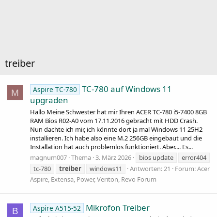
treiber
TC-780 auf Windows 11
Aspire TC-780
M
upgraden
Hallo Meine Schwester hat mir Ihren ACER TC-780 i5-7400 8GB
RAM Bios R02-A0 vom 17.11.2016 gebracht mit HDD Crash.
Nun dachte ich mir, ich könnte dort ja mal Windows 11 25H2
installieren. Ich habe also eine M.2 256GB eingebaut und die
Installation hat auch problemlos funktioniert. Aber.... Es...
magnum007
Thema
3. März 2026
bios update
error404
tc-780
treiber
windows11
Antworten: 21
Forum:
Acer
Aspire, Extensa, Power, Veriton, Revo Forum
Mikrofon Treiber
Aspire A515-52
B