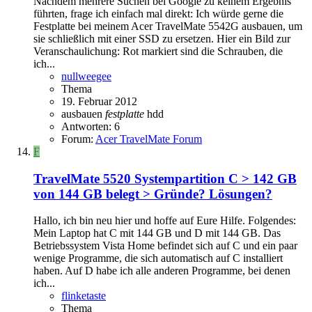
Nachdem mehrere Suchen bei Google zu keinem Ergebnis
führten, frage ich einfach mal direkt: Ich würde gerne die
Festplatte bei meinem Acer TravelMate 5542G ausbauen, um
sie schließlich mit einer SSD zu ersetzen. Hier ein Bild zur
Veranschaulichung: Rot markiert sind die Schrauben, die
ich...
nullweegee
Thema
19. Februar 2012
ausbauen
festplatte
hdd
Antworten: 6
Forum:
Acer TravelMate Forum
F
TravelMate 5520
Systempartition C > 142 GB
von 144 GB belegt > Gründe? Lösungen?
Hallo, ich bin neu hier und hoffe auf Eure Hilfe. Folgendes:
Mein Laptop hat C mit 144 GB und D mit 144 GB. Das
Betriebssystem Vista Home befindet sich auf C und ein paar
wenige Programme, die sich automatisch auf C installiert
haben. Auf D habe ich alle anderen Programme, bei denen
ich...
flinketaste
Thema