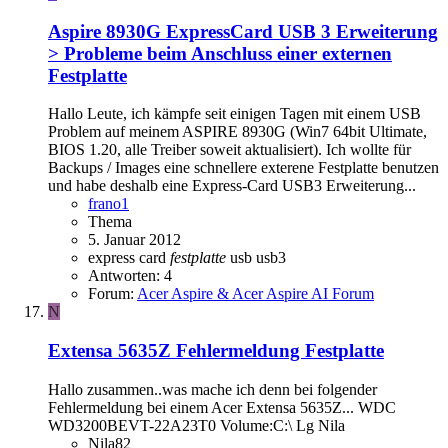
Aspire 8930G
ExpressCard USB 3 Erweiterung
> Probleme beim Anschluss einer externen
Festplatte
Hallo Leute, ich kämpfe seit einigen Tagen mit einem USB
Problem auf meinem ASPIRE 8930G (Win7 64bit Ultimate,
BIOS 1.20, alle Treiber soweit aktualisiert). Ich wollte für
Backups / Images eine schnellere exterene Festplatte benutzen
und habe deshalb eine Express-Card USB3 Erweiterung...
frano1
Thema
5. Januar 2012
express card
festplatte
usb
usb3
Antworten: 4
Forum:
Acer Aspire & Acer Aspire AI Forum
N
Extensa 5635Z
Fehlermeldung Festplatte
Hallo zusammen..was mache ich denn bei folgender
Fehlermeldung bei einem Acer Extensa 5635Z... WDC
WD3200BEVT-22A23T0 Volume:C:\ Lg Nila
Nila82