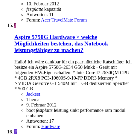
10. Februar 2012
festplatte
kapazität
Antworten: 11
Forum:
Acer TravelMate Forum
J
Aspire 5750G
Hardware > welche
Möglichkeiten bestehen, das Notebook
leistungsfähiger zu machen?
Hallo! Ich wäre dankbar für ein paar nützliche Ratschläge: Ich
besitze ein Aspire 5750G-2634 G50 Mnkk - Gerät mit
folgenden HW-Eigenschaften: * Intel Core I7 2630QM CPU
* 4GB 2RX8 PC3-10600S-9-10-FP DDR3 Memory *
NVIDIA GeForce GT 540M mit 1 GB dediziertem Speicher
* 500 GB...
Jackeet
Thema
9. Februar 2012
boot
festplatte
leistung sinkt
performance
ram-modul
einbauen
Antworten: 17
Forum:
Hardware
F