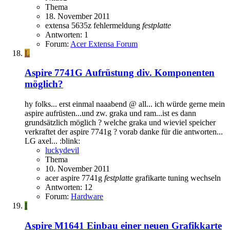
Thema
18. November 2011
extensa 5635z
fehlermeldung
festplatte
Antworten: 1
Forum:
Acer Extensa Forum
L
Aspire 7741G
Aufrüstung div. Komponenten
möglich?
hy folks... erst einmal naaabend @ all... ich würde gerne mein
aspire aufrüsten...und zw. graka und ram...ist es dann
grundsätzlich möglich ? welche graka und wieviel speicher
verkraftet der aspire 7741g ? vorab danke für die antworten...
LG axel... :blink:
luckydevil
Thema
10. November 2011
acer aspire 7741g
festplatte
grafikarte
tuning
wechseln
Antworten: 12
Forum:
Hardware
I
Aspire M1641
Einbau einer neuen Grafikkarte