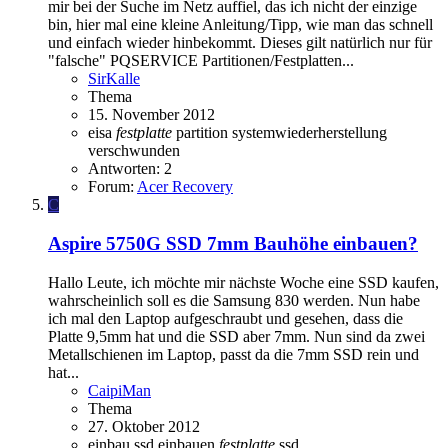
mir bei der Suche im Netz auffiel, das ich nicht der einzige
bin, hier mal eine kleine Anleitung/Tipp, wie man das schnell
und einfach wieder hinbekommt. Dieses gilt natürlich nur für
"falsche" PQSERVICE Partitionen/Festplatten...
SirKalle
Thema
15. November 2012
eisa
festplatte
partition
systemwiederherstellung
verschwunden
Antworten: 2
Forum:
Acer Recovery
C
Aspire 5750G
SSD 7mm Bauhöhe einbauen?
Hallo Leute, ich möchte mir nächste Woche eine SSD kaufen,
wahrscheinlich soll es die Samsung 830 werden. Nun habe
ich mal den Laptop aufgeschraubt und gesehen, dass die
Platte 9,5mm hat und die SSD aber 7mm. Nun sind da zwei
Metallschienen im Laptop, passt da die 7mm SSD rein und
hat...
CaipiMan
Thema
27. Oktober 2012
einbau ssd
einbauen
festplatte
ssd