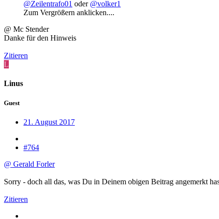
@Zeilentrafo01
oder
@volker1
Zum Vergrößern anklicken....
@ Mc Stender
Danke für den Hinweis
Zitieren
L
Linus
Guest
21. August 2017
#764
@ Gerald Forler
Sorry - doch all das, was Du in Deinem obigen Beitrag angemerkt hast
Zitieren