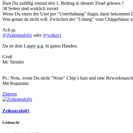
Hast Du zufällig einmal den 1. Beitrag in diesem Tread gelesen ?
38 Seiten sind wirklich zuviel.
Wenn Du einen der User per "Unterhaltung" fragst, dann bekommst D
Was genau da nicht will. Zwischen der "Lötung" vom Chipgehäuse u
Ach ja.
@Zeilentrafo01
oder
@volker1
Da ist dein Lappy g.g. in guten Händen.
Gruß
Mc Stender
Ps.: Nein, wenn Du nicht "Neue" Chip´s hast und eine Reworkmaschin
Mit Reparatur.
Zitieren
Zeilentrafo01
Lötknecht