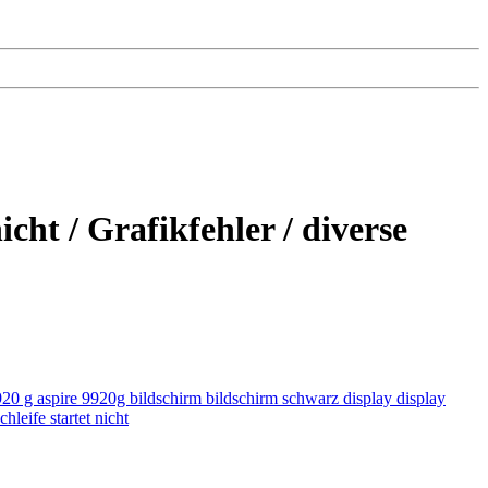
cht / Grafikfehler / diverse
920 g
aspire 9920g
bildschirm
bildschirm schwarz
display
display
schleife
startet nicht