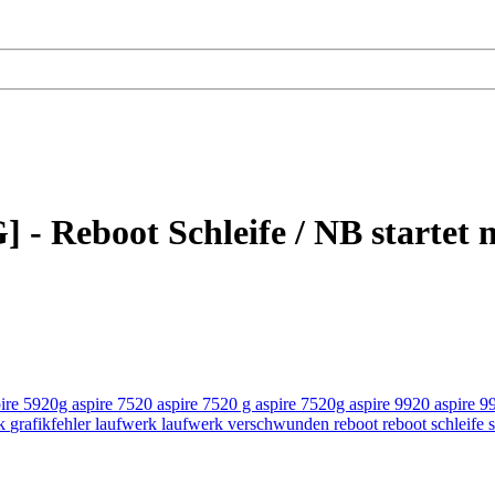
 Reboot Schleife / NB startet ni
pire 5920g
aspire 7520
aspire 7520 g
aspire 7520g
aspire 9920
aspire 9
ik
grafikfehler
laufwerk
laufwerk verschwunden
reboot
reboot schleife