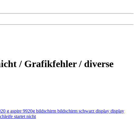
cht / Grafikfehler / diverse
920 g
aspire 9920g
bildschirm
bildschirm schwarz
display
display
schleife
startet nicht