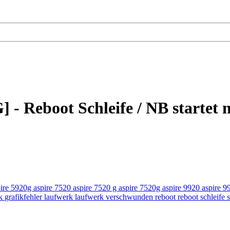
 Reboot Schleife / NB startet ni
pire 5920g
aspire 7520
aspire 7520 g
aspire 7520g
aspire 9920
aspire 9
ik
grafikfehler
laufwerk
laufwerk verschwunden
reboot
reboot schleife