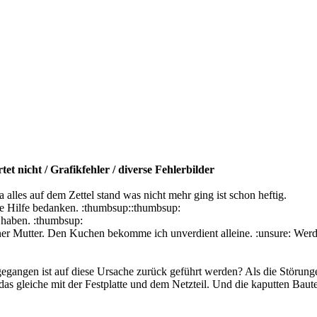
t nicht / Grafikfehler / diverse Fehlerbilder
alles auf dem Zettel stand was nicht mehr ging ist schon heftig.
te Hilfe bedanken. :thumbsup::thumbsup:
n haben. :thumbsup:
einer Mutter. Den Kuchen bekomme ich unverdient alleine. :unsure: Wer
gegangen ist auf diese Ursache zurück geführt werden? Als die Störung
s gleiche mit der Festplatte und dem Netzteil. Und die kaputten Baut