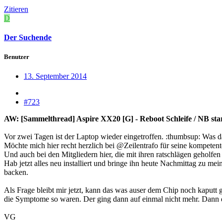
Zitieren
D
Der Suchende
Benutzer
13. September 2014
#723
AW: [Sammelthread] Aspire XX20 [G] - Reboot Schleife / NB starte
Vor zwei Tagen ist der Laptop wieder eingetroffen. :thumbsup: Was da 
Möchte mich hier recht herzlich bei @Zeilentrafo für seine kompeten
Und auch bei den Mitgliedern hier, die mit ihren ratschlägen geholfe
Hab jetzt alles neu installiert und bringe ihn heute Nachmittag zu m
backen.
Als Frage bleibt mir jetzt, kann das was auser dem Chip noch kaputt 
die Symptome so waren. Der ging dann auf einmal nicht mehr. Dann da
VG