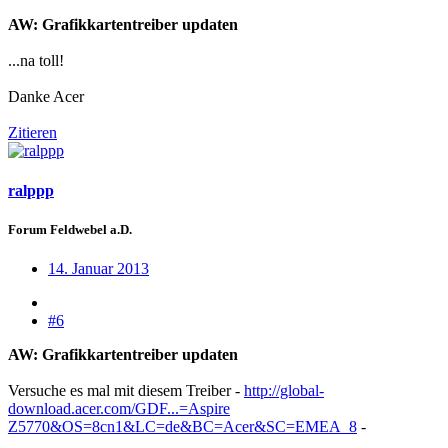
AW: Grafikkartentreiber updaten
...na toll!
Danke Acer
Zitieren
ralppp
Forum Feldwebel a.D.
14. Januar 2013
#6
AW: Grafikkartentreiber updaten
Versuche es mal mit diesem Treiber -
http://global-
download.acer.com/GDF...=Aspire
Z5770&OS=8cn1&LC=de&BC=Acer&SC=EMEA_8
-