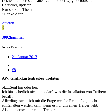
Letztendich ließ sich "alles", anhand der Upgradetools der
Hersteller, updaten!
Nur so, zum Thema
"Danke Acer"!
Zitieren
3
3092hammer
Neuer Benutzer
21. Januar 2013
#8
AW: Grafikkartentreiber updaten
ok....Senf hin oder her.
Ich bin sicherlich nicht unbedarft was die Installation von Treibern
betrifft.
Allerdings stellt sich mir die Frage welche Reihenfolge nicht
eingehalten werden kann wenn es nur um einen Treiber geht.
Also numerisch nur einen Treiber.