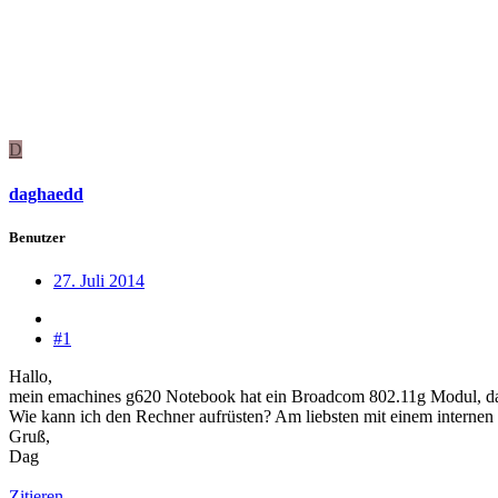
D
daghaedd
Benutzer
27. Juli 2014
#1
Hallo,
mein emachines g620 Notebook hat ein Broadcom 802.11g Modul, das
Wie kann ich den Rechner aufrüsten? Am liebsten mit einem internen
Gruß,
Dag
Zitieren