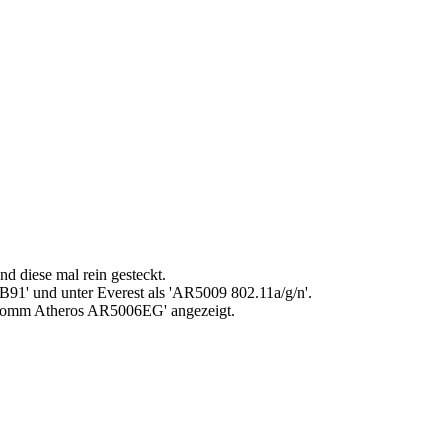
 diese mal rein gesteckt.
91' und unter Everest als 'AR5009 802.11a/g/n'.
llcomm Atheros AR5006EG' angezeigt.