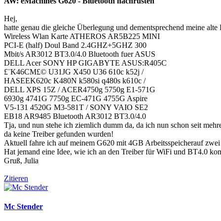
AW: eMachines G620 - Bluetooth nachrüsten
Hej,
hatte genau die gleiche Überlegung und dementsprechend meine alte
Wireless Wlan Karte ATHEROS AR5B225 MINI
PCI-E (half) Doul Band 2.4GHZ+5GHZ 300
Mbit/s AR3012 BT3.0/4.0 Bluetooth fuer ASUS
DELL Acer SONY HP GIGABYTE ASUS:R405C
£¨K46CM£© U31JG X450 U36 610c k52j /
HASEEK620c K480N k580si q480s k610c /
DELL XPS 15Z / ACER4750g 5750g E1-571G
6930g 4741G 7750g EC-471G 4755G Aspire
V5-131 4520G M3-581T / SONY VAIO SE2
EB18 AR9485 Bluetooth AR3012 BT3.0/4.0
Tja, und nun stehe ich ziemlich dumm da, da ich nun schon seit mehr
da keine Treiber gefunden wurden!
Aktuell fahre ich auf meinem G620 mit 4GB Arbeitsspeicherauf zwe
Hat jemand eine Idee, wie ich an den Treiber für WiFi und BT4.0 k
Gruß, Julia
Zitieren
Mc Stender