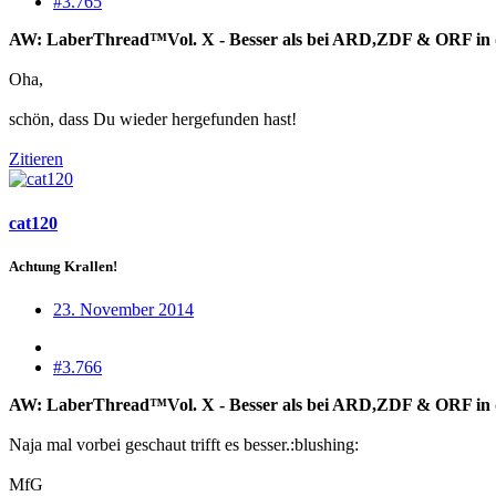
#3.765
AW: LaberThread™Vol. X - Besser als bei ARD,ZDF & ORF in die
Oha,
schön, dass Du wieder hergefunden hast!
Zitieren
cat120
Achtung Krallen!
23. November 2014
#3.766
AW: LaberThread™Vol. X - Besser als bei ARD,ZDF & ORF in die
Naja mal vorbei geschaut trifft es besser.:blushing:
MfG