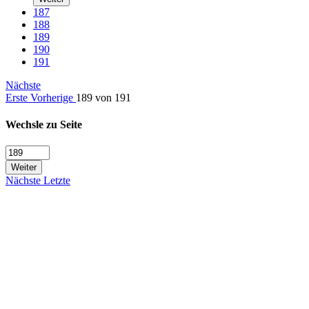
187
188
189
190
191
Nächste
Erste
Vorherige
189 von 191
Wechsle zu Seite
Weiter
Nächste
Letzte