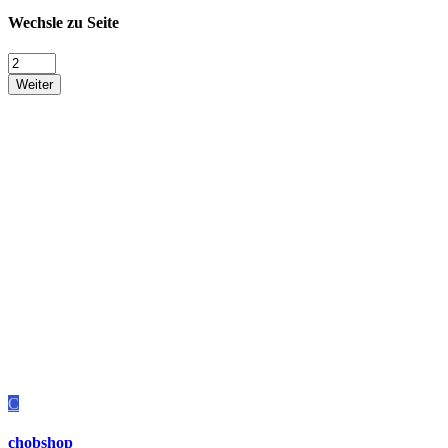
Wechsle zu Seite
Weiter
C
chobshop