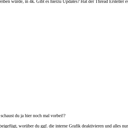
iben würde, in 4k. Gibt es hierzu Updates? Hat der Thread Ersteller es
 schaust du ja hier noch mal vorbei!?
igefügt, worüber du ggf. die interne Grafik deaktivieren und alles nu