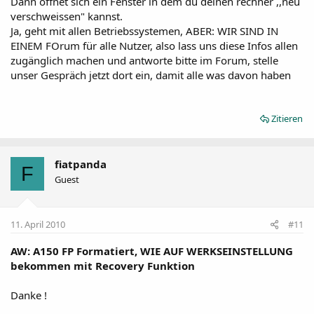
Dann öffnet sich ein Fenster in dem du deinen rechner ,,neu
Ist das XP/VIsta/7 tauglich ?
verschweissen" kannst.
Von der Microsoft Seite, die Handhabung ist etwas
Einfach nur runterladen und doppelklick weil ich finde keine
gewöhnungsbedürftig aber 3x hats schon super
Ja, geht mit allen Betriebssystemen, ABER: WIR SIND IN
Anleitung...
funktioniert
EINEM FOrum für alle Nutzer, also lass uns diese Infos allen
http://www.microsoft.com/downloads/...91-AC56-4665-
zugänglich machen und antworte bitte im Forum, stelle
949B-BEDA3080E0F6&displaylang=en
unser Gespräch jetzt dort ein, damit alle was davon haben
Zitieren
fiatpanda
F
Guest
11. April 2010
#11
AW: A150 FP Formatiert, WIE AUF WERKSEINSTELLUNG
bekommen mit Recovery Funktion
Danke !