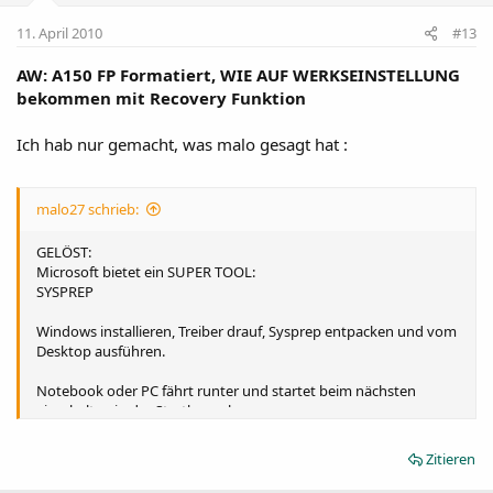
11. April 2010
#13
AW: A150 FP Formatiert, WIE AUF WERKSEINSTELLUNG
bekommen mit Recovery Funktion
Ich hab nur gemacht, was malo gesagt hat :
malo27 schrieb:
GELÖST:
Microsoft bietet ein SUPER TOOL:
SYSPREP
Windows installieren, Treiber drauf, Sysprep entpacken und vom
Desktop ausführen.
Notebook oder PC fährt runter und startet beim nächsten
einschalten in der Startkonsole.
Genauere Infos wenn man mich per email anschreibt
Zitieren