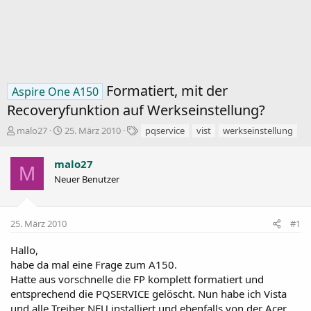
Formatiert, mit der
Aspire One A150
Recoveryfunktion auf Werkseinstellung?
E
E
S
malo27
25. März 2010
pqservice
vist
werkseinstellung
r
r
c
s
s
h
malo27
t
t
l
M
e
Neuer Benutzer
e
a
l
l
g
l
l
w
e
t
o
25. März 2010
#1
r
a
r
m
t
Hallo,
e
habe da mal eine Frage zum A150.
Hatte aus vorschnelle die FP komplett formatiert und
entsprechend die PQSERVICE gelöscht. Nun habe ich Vista
und alle Treiber NEU installiert und ebenfalls von der Acer