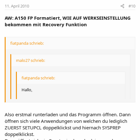
11. April 2010
#10
AW: A150 FP Formatiert, WIE AUF WERKSEINSTELLUNG
bekommen mit Recovery Funktion
fiatpanda schrieb:
malo27 schrieb:
fiatpanda schrieb:
Hallo,
ich hab deinen Beitrag gelesen mit dem SYSPREP.
Wohe rhast du das ?
Also erstmal runterladen und das Programm öffnen. Dann
öffnen sich viele Anwendungen von welchen du lediglich
Hast du mir bitte ein Link ?
ZUERST SETUPCL doppelklickst und hiernach SYSPREP
Danke !
doppelklickst.
Danke