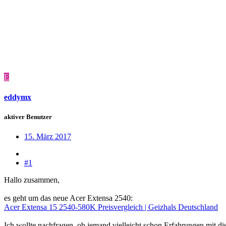
E
eddymx
aktiver Benutzer
15. März 2017
#1
Hallo zusammen,
es geht um das neue Acer Extensa 2540:
Acer Extensa 15 2540-580K Preisvergleich | Geizhals Deutschland
Ich wollte nachfragen, ob jemand vielleicht schon Erfahrungen mit d