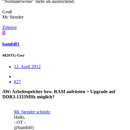
"Normalerweise" mehr als ausreichend.
Gruß
Mc Stender
Zitieren
B
bambi01
4820TG-User
12. April 2012
#27
AW: Arbeitsspeicher bzw. RAM aufrüsten > Upgrade auf
DDR3-1333MHz möglich?
Mc Stender schrieb:
Hallo,
- OT -
@bambi01