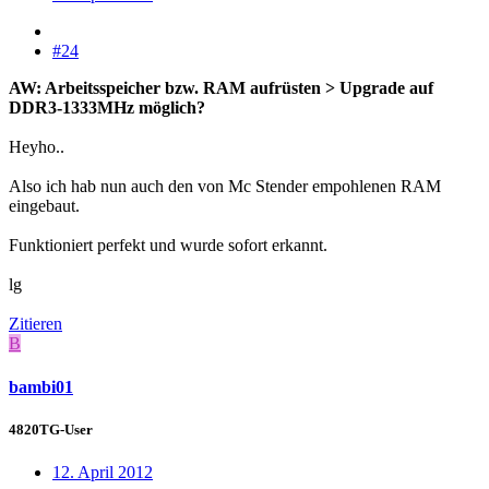
#24
AW: Arbeitsspeicher bzw. RAM aufrüsten > Upgrade auf
DDR3-1333MHz möglich?
Heyho..
Also ich hab nun auch den von Mc Stender empohlenen RAM
eingebaut.
Funktioniert perfekt und wurde sofort erkannt.
lg
Zitieren
B
bambi01
4820TG-User
12. April 2012