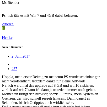
Mc Stender
Ps.: Ich täte es mit Win 7 und 4GB dabei belassen.
Zitieren
H
Henke
Neuer Benutzer
2. Juni 2017
#37
Hoppla, mein erster Beitrag zu meinenm PS wurde scheinbar gar
nicht veröffentlicht, trotzdem danke für Deine Antwort!
Na, ich werd mal das upgrade auf 8 GB und win10 riskieren,
zurück auf win7 kann ich dann ja trotzdem immer noch gehen.
Momentan bringt der Browser, speziell Firefox, mein System an
Grenzen. der wird schnell seeeeh langsam. Dann dauert es
Sekunden, bis ich Getipptes auch wirklich sehe.
Dafür startet er jetzt schnell und hängt sich nicht bei jedem