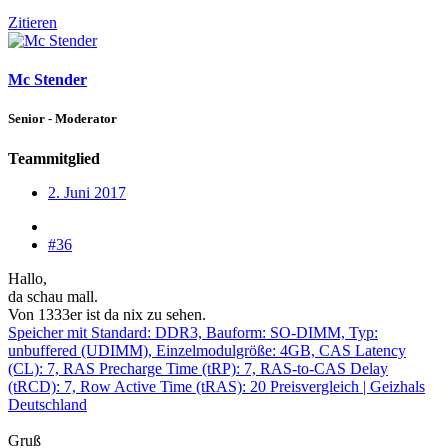
Zitieren
Mc Stender
Senior - Moderator
Teammitglied
2. Juni 2017
#36
Hallo,
da schau mall.
Von 1333er ist da nix zu sehen.
Speicher mit Standard: DDR3, Bauform: SO-DIMM, Typ:
unbuffered (UDIMM), Einzelmodulgröße: 4GB, CAS Latency
(CL): 7, RAS Precharge Time (tRP): 7, RAS-to-CAS Delay
(tRCD): 7, Row Active Time (tRAS): 20 Preisvergleich | Geizhals
Deutschland
Gruß