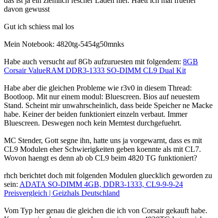
das ist ja ein ziemlich fescher Laden hier. Haett ich mal frueher
davon gewusst
Gut ich schiess mal los
Mein Notebook: 4820tg-5454g50mnks
Habe auch versucht auf 8Gb aufzuruesten mit folgendem:
8GB
Corsair ValueRAM DDR3-1333 SO-DIMM CL9 Dual Kit
Habe aber die gleichen Probleme wie r3v0 in diesem Thread:
Bootloop. Mit nur einem modul: Bluescreen. Bios auf neuestem
Stand. Scheint mir unwahrscheinlich, dass beide Speicher ne Macke
habe. Keiner der beiden funktioniert einzeln verbaut. Immer
Bluescreen. Deswegen noch kein Memtest durchgefuehrt.
MC Stender, Gott segne ihn, hatte uns ja vorgewarnt, dass es mit
CL9 Modulen eher Schwierigkeiten geben koennte als mit CL7.
Wovon haengt es denn ab ob CL9 beim 4820 TG funktioniert?
rhch berichtet doch mit folgenden Modulen gluecklich geworden zu
sein:
ADATA SO-DIMM 4GB, DDR3-1333, CL9-9-9-24
Preisvergleich | Geizhals Deutschland
Vom Typ her genau die gleichen die ich von Corsair gekauft habe.