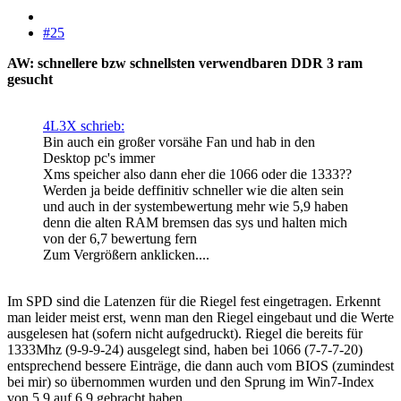
#25
AW: schnellere bzw schnellsten verwendbaren DDR 3 ram
gesucht
4L3X schrieb:
Bin auch ein großer vorsähe Fan und hab in den
Desktop pc's immer
Xms speicher also dann eher die 1066 oder die 1333??
Werden ja beide deffinitiv schneller wie die alten sein
und auch in der systembewertung mehr wie 5,9 haben
denn die alten RAM bremsen das sys und halten mich
von der 6,7 bewertung fern
Zum Vergrößern anklicken....
Im SPD sind die Latenzen für die Riegel fest eingetragen. Erkennt
man leider meist erst, wenn man den Riegel eingebaut und die Werte
ausgelesen hat (sofern nicht aufgedruckt). Riegel die bereits für
1333Mhz (9-9-9-24) ausgelegt sind, haben bei 1066 (7-7-7-20)
entsprechend bessere Einträge, die dann auch vom BIOS (zumindest
bei mir) so übernommen wurden und den Sprung im Win7-Index
von 5,9 auf 6,9 gebracht haben.