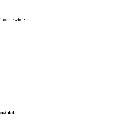
önnen. :wink:
nstabil