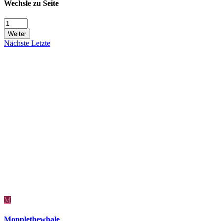
Wechsle zu Seite
Weiter
Nächste
Letzte
M
Mopplethewhale