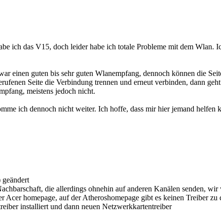
e ich das V15, doch leider habe ich totale Probleme mit dem Wlan. Ic
gt zwar einen guten bis sehr guten Wlanempfang, dennoch können die Sei
erufenen Seite die Verbindung trennen und erneut verbinden, dann geht 
mpfang, meistens jedoch nicht.
omme ich dennoch nicht weiter. Ich hoffe, dass mir hier jemand helfen 
 geändert
achbarschaft, die allerdings ohnehin auf anderen Kanälen senden, wir 
n der Acer homepage, auf der Atheroshomepage gibt es keinen Treiber z
treiber installiert und dann neuen Netzwerkkartentreiber