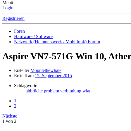
Menü
Login
Registrieren
Foren
Hardware / Software
Netzwerk (Heimnetzwerk / Mobilfunk) Forum
Aspire VN7-571G
Win 10, Athe
Ersteller
Mopplethewhale
Erstellt am
15. September 2015
Schlagworte
abbrüche
problem
verbindung
wlan
1
2
Nächste
1 von 2