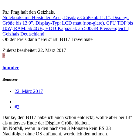
Ps.: Frag halt den Geizhals.
Notebooks mit Hersteller: Acer, Display-Größe ab 11.1", Display-
Größe bis 13.9", Display-Typ: LCD matt (non-glare), CPU TDP bis
10W, RAM: ab 4GB, HDD-Kapazität: ab 500GB Preisvergleich |
Geizhals Deutschland
Ob der Preis dann "Heiß" ist. B117 Travelmate
Zuletzt bearbeitet:
22. März 2017
F
founder
Benutzer
22. März 2017
#3
Danke, den B117 habe ich auch schon entdeckt, wollte aber bei 13"
als unterstes Ende der Display Größe bleiben.
Im Notfall, wenn in den nächsten 3 Monaten kein ES-331
Nachfolger ohne OS auftaucht, werde ich den nehmen.