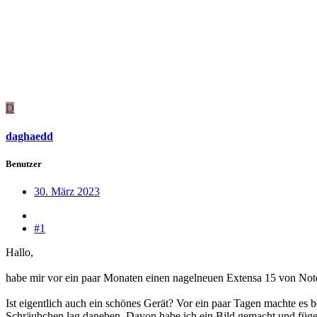
D
daghaedd
Benutzer
30. März 2023
#1
Hallo,
habe mir vor ein paar Monaten einen nagelneuen Extensa 15 von Note
Ist eigentlich auch ein schönes Gerät? Vor ein paar Tagen machte es
Schräubchen lag daneben. Davon habe ich ein Bild gemacht und füge 