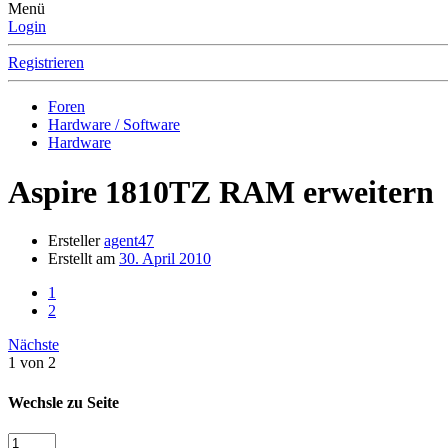
Menü
Login
Registrieren
Foren
Hardware / Software
Hardware
Aspire 1810TZ
RAM erweitern
Ersteller
agent47
Erstellt am
30. April 2010
1
2
Nächste
1 von 2
Wechsle zu Seite