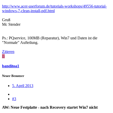
http://www.acer-userforum.de/tutorials-workshops/49556-tutorial-
windows-7-clean-install-pdf.html
Gruß
Mc Stender
Ps.: PQservice, 100MB (Reparatur), Win7 und Daten ist die
"Normale" Aufteilung.
Zitieren
B
banditoa1
Neuer Benutzer
5. April 2013
#3
AW: Neue Festplatte - nach Recovery startet Win7 nicht