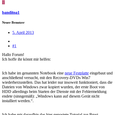
B
banditoa1
Neuer Benutzer
5. April 2013
#1
Hallo Forum!
Ich hoffe ihr könnt mir helfen:
Ich habe im genannten Notebook eine
neue Festplatte
eingebaut und
anschließend versucht, mit den Recovery-DVDs Win7
wiederherzustellen. Das hat leider nur insoweit funktioniert, dass die
Dateien von Windows zwar kopiert wurden, der erste Boot von
HDD allerdings beim Starten der Dienste mit der Fehlermeldung
endete (sinngemäß): „Windows kann auf diesem Gerät nicht
installiert werden.“.
Ich habe mir daraufhin das hier gepostete Tutorial zur Brust