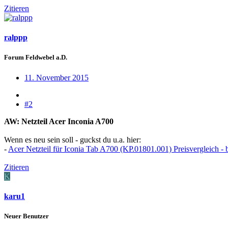
Zitieren
ralppp
Forum Feldwebel a.D.
11. November 2015
#2
AW: Netzteil Acer Inconia A700
Wenn es neu sein soll - guckst du u.a. hier:
-
Acer Netzteil für Iconia Tab A700 (KP.01801.001) Preisvergleich - bi
Zitieren
K
karu1
Neuer Benutzer