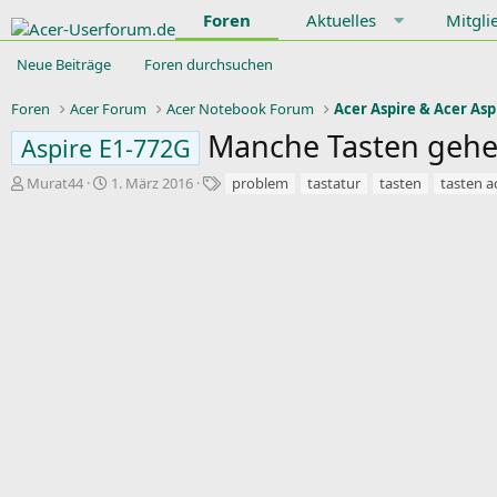
Foren
Aktuelles
Mitgli
Neue Beiträge
Foren durchsuchen
Foren
Acer Forum
Acer Notebook Forum
Acer Aspire & Acer Asp
Manche Tasten gehe
Aspire E1-772G
E
E
S
Murat44
1. März 2016
problem
tastatur
tasten
tasten a
r
r
c
s
s
h
t
t
l
e
e
a
l
l
g
l
l
w
e
t
o
r
a
r
m
t
e