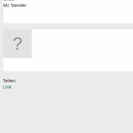
Mc Stender
Teilen:
Link