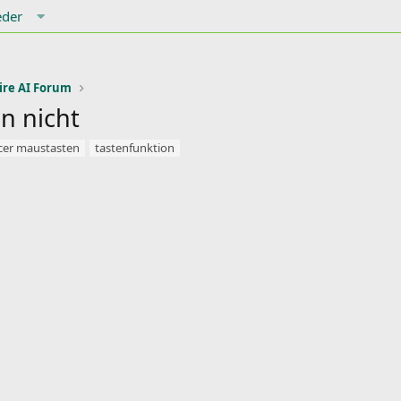
eder
ire AI Forum
n nicht
cer maustasten
tastenfunktion