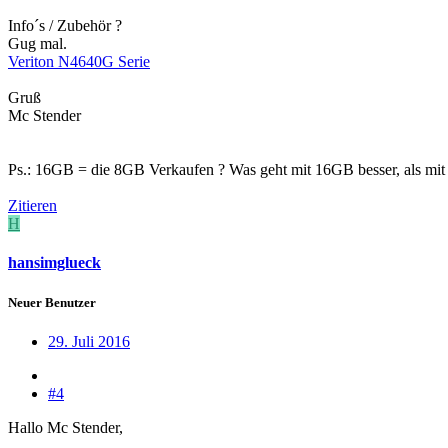
Info´s / Zubehör ?
Gug mal.
Veriton N4640G Serie
Gruß
Mc Stender
Ps.: 16GB = die 8GB Verkaufen ? Was geht mit 16GB besser, als mi
Zitieren
H
hansimglueck
Neuer Benutzer
29. Juli 2016
#4
Hallo Mc Stender,