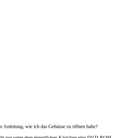
ne Anleitung, wie ich das Gehäuse zu öffnen habe?
icht nur unter dem eigentlichen Kästchen eine DVD-ROM-