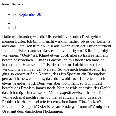
Neuer Benutzer
28. September 2011
#1
Hallo miteinander, wie die Überschrift vermuten lässt, geht es um
meinen Lüfter. Ich bin mir nicht wirklich sicher, ob es der Lüfter ist,
aber das Geräusch tritt idR. nur auf, wenn auch der Lüfter aufdreht.
Jedenfalls ist es dann so, dass es intervallartig ein "Klick" gefolgt
von einem "Quik" ist. Klingt etwas doof, aber so lässt es sich am
besten beschreiben.
Anfangs dachte ich mir noch "ich habe eh
immer mein Headset auf.". Ist dem aber mal nicht so, zerrt es
wirklich gewaltig an den Nerven. So wie auch heute Abend. Es
ging so enorm auf die Nerven, dass ich Spontan ein Biosupdate
gemacht habe weil ich las, dass dort wohl auch Lüftertechnisch
etwas geändert wird. Dem war aber wohl nicht so, zumindest
besteht das Problem immer noch. Nun beschleicht mich das Gefühl,
dass ich möglicherweise ein Montagsgerät erwischt habe... Daher
wollte ich mal nachfragen, ob hier eventuell jemand dasselbe
Problem hat/hatte, und wie ich vorgehen kann. Einschicken?
Erstmal nur Support? Oder ist es am Ende gar "normal"? mfg, der
User mit dem dämlichen Nicknamen.