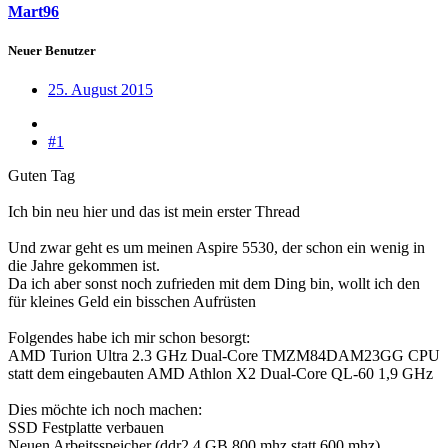
Mart96
Neuer Benutzer
25. August 2015
#1
Guten Tag
Ich bin neu hier und das ist mein erster Thread
Und zwar geht es um meinen Aspire 5530, der schon ein wenig in
die Jahre gekommen ist.
Da ich aber sonst noch zufrieden mit dem Ding bin, wollt ich den
für kleines Geld ein bisschen Aufrüsten
Folgendes habe ich mir schon besorgt:
AMD Turion Ultra 2.3 GHz Dual-Core TMZM84DAM23GG CPU
statt dem eingebauten AMD Athlon X2 Dual-Core QL-60 1,9 GHz
Dies möchte ich noch machen:
SSD Festplatte verbauen
Neuen Arbeitsspeicher (ddr2 4 GB 800 mhz statt 600 mhz)