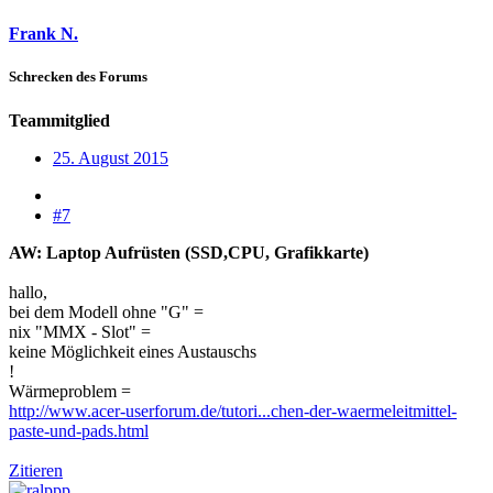
Frank N.
Schrecken des Forums
Teammitglied
25. August 2015
#7
AW: Laptop Aufrüsten (SSD,CPU, Grafikkarte)
hallo,
bei dem Modell ohne "G" =
nix "MMX - Slot" =
keine Möglichkeit eines Austauschs
!
Wärmeproblem =
http://www.acer-userforum.de/tutori...chen-der-waermeleitmittel-
paste-und-pads.html
Zitieren