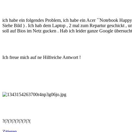
ich habe ein folgendes Problem, ich habe ein Acer ´´Notebook Happy On
Siehe Bild ) . Ich hab dem Laptop , 2 mal zum Repartur geschickt , un
soll auf Bios im Netz gucken . Hab ich leider ganze Google übersucht u
Ich freue mich auf ne Hilfreiche Antwort !
?(?(?(?(?(?(?(?(
Zitieren