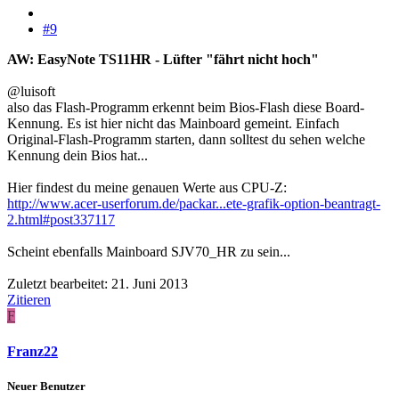
#9
AW: EasyNote TS11HR - Lüfter "fährt nicht hoch"
@luisoft
also das Flash-Programm erkennt beim Bios-Flash diese Board-
Kennung. Es ist hier nicht das Mainboard gemeint. Einfach
Original-Flash-Programm starten, dann solltest du sehen welche
Kennung dein Bios hat...
Hier findest du meine genauen Werte aus CPU-Z:
http://www.acer-userforum.de/packar...ete-grafik-option-beantragt-
2.html#post337117
Scheint ebenfalls Mainboard SJV70_HR zu sein...
Zuletzt bearbeitet:
21. Juni 2013
Zitieren
F
Franz22
Neuer Benutzer