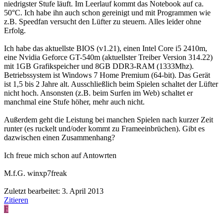
niedrigster Stufe läuft. Im Leerlauf kommt das Notebook auf ca.
50°C. Ich habe ihn auch schon gereinigt und mit Programmen wie
z.B. Speedfan versucht den Lüfter zu steuern. Alles leider ohne
Erfolg.
Ich habe das aktuellste BIOS (v1.21), einen Intel Core i5 2410m,
eine Nvidia Geforce GT-540m (aktuellster Treiber Version 314.22)
mit 1GB Grafikspeicher und 8GB DDR3-RAM (1333Mhz).
Betriebssystem ist Windows 7 Home Premium (64-bit). Das Gerät
ist 1,5 bis 2 Jahre alt. Ausschließlich beim Spielen schaltet der Lüfter
nicht hoch. Ansonsten (z.B. beim Surfen im Web) schaltet er
manchmal eine Stufe höher, mehr auch nicht.
Außerdem geht die Leistung bei manchen Spielen nach kurzer Zeit
runter (es ruckelt und/oder kommt zu Frameeinbrüchen). Gibt es
dazwischen einen Zusammenhang?
Ich freue mich schon auf Antowrten
M.f.G. winxp7freak
Zuletzt bearbeitet:
3. April 2013
Zitieren
F