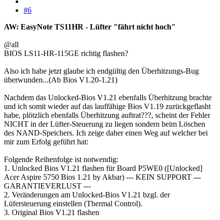
#6
AW: EasyNote TS11HR - Lüfter "fährt nicht hoch"
@all
BIOS LS11-HR-115GE richtig flashen?
Also ich habe jetzt glaube ich endgültig den Überhitzungs-Bug
überwunden...(Ab Bios V1.20-1.21)
Nachdem das Unlocked-Bios V1.21 ebenfalls Überhitzung brachte
und ich somit wieder auf das lauffähige Bios V1.19 zurückgeflasht
habe, plötzlich ebenfalls Überhitzung auftrat???, scheint der Fehler
NICHT in der Lüfter-Steuerung zu liegen sondern beim Löschen
des NAND-Speichers. Ich zeige daher einen Weg auf welcher bei
mir zum Erfolg geführt hat:
Folgende Reihenfolge ist notwendig:
1. Unlocked Bios V1.21 flashen für Board P5WE0 ([Unlocked]
Acer Aspire 5750 Bios 1.21 by Akbar) --- KEIN SUPPORT ---
GARANTIEVERLUST ---
2. Veränderungen am Unlocked-Bios V1.21 bzgl. der
Lüfersteuerung einstellen (Thermal Control).
3. Original Bios V1.21 flashen