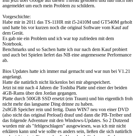
Bin jetzt über Google auf diesen Thread gestoßen und hab mich hier
angemeldet um euch mein Problem zu schildern.
Vorgeschichte:
Habe mir in 2011 das TS-11HR mit i5-2410M und GT540M geholt
und hatte bis vor kurzen noch die original Software vom Kauf auf
dem Gerät.
Es gab nie ein Problem und ich war top zufrieden mit dem
Notebook.
Benchmarks und so Sachen hatte ich nur nach dem Kauf probiert
und auch bei Spielen liefert das NB eine angemessene Performance
ab.
Bios Updates hatte ich immer mal gemacht und war nun bei V1.21
angelangt.
Hatte die natürlich nicht lückenlos bei mir abgespeichert.
Jetzt ist mir nach 4 Jahren die Toshiba Platte und einer der beiden
4GB-Rams über den Jordan gegangen.
Platte durch 500GB SSD ersetzt (ein Traum) und bin eigentlich froh
nicht mehr das langsame Ding drinne zu haben.
2x8GB Speicher rein und fertig. Dann WIN7 neu von einer DVD
(also nicht das original Preload) drauf und dann die PB-Treiber und
das folgende Adventure mit den Windows-Updates. So 2 Dutzend
wurden mir als "fehlgeschlagen" ausgewiesen, was ich mir nicht
erklären kann und wie sollte es anders sein, ließen die sich natürlich