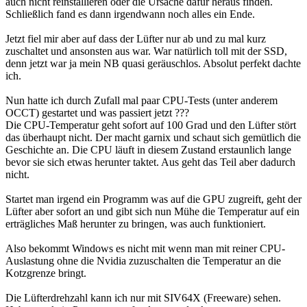
auch nicht reinstallieren oder die Ursache dafür heraus finden.
Schließlich fand es dann irgendwann noch alles ein Ende.
Jetzt fiel mir aber auf dass der Lüfter nur ab und zu mal kurz
zuschaltet und ansonsten aus war. War natürlich toll mit der SSD,
denn jetzt war ja mein NB quasi geräuschlos. Absolut perfekt dachte
ich.
Nun hatte ich durch Zufall mal paar CPU-Tests (unter anderem
OCCT) gestartet und was passiert jetzt ???
Die CPU-Temperatur geht sofort auf 100 Grad und den Lüfter stört
das überhaupt nicht. Der macht garnix und schaut sich gemütlich die
Geschichte an. Die CPU läuft in diesem Zustand erstaunlich lange
bevor sie sich etwas herunter taktet. Aus geht das Teil aber dadurch
nicht.
Startet man irgend ein Programm was auf die GPU zugreift, geht der
Lüfter aber sofort an und gibt sich nun Mühe die Temperatur auf ein
erträgliches Maß herunter zu bringen, was auch funktioniert.
Also bekommt Windows es nicht mit wenn man mit reiner CPU-
Auslastung ohne die Nvidia zuzuschalten die Temperatur an die
Kotzgrenze bringt.
Die Lüfterdrehzahl kann ich nur mit SIV64X (Freeware) sehen.