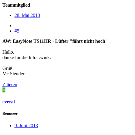
Teammitglied
28. Mai 2013
#5
AW: EasyNote TS11HR - Lüfter "fährt nicht hoch"
Hallo,
danke für die Info. :wink:
Gruß
Mc Stender
Zitieren
E
everal
Benutzer
9. Juni 2013