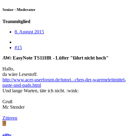
Senior - Moderator
Teammitglied
8. August 2015
#15
AW: EasyNote TS11HR - Lüfter "fährt nicht hoch"
Hallo,
da wäre Lesestoff.
http://www.acer-userforum.de/tutori...chen-der-waermeleitmittel-
paste-und-pads.html
Und lange Warten, täte ich nicht. :wink:
Gruß
Mc Stender
Zitieren
G
gifty