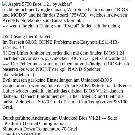
Aspire 5750 Bios 1.21 by Akbar".
sucht einfach per Google danach, Web-Seite hat im namen "BIOS
und MODS" und ist für das Board "P5WE0" welches in diversen
Acer/PB-Notebooks zum Einsatz kommt...
--> wenn Ihr einen Eintrag von "Everal" findet, seit Ihr richtig
Die Lösung hierfür lautet:
Im Test seit 09.06. OHNE Probleme mit Easynote LS11-HR-
115GE...!!!
!!! Der Lüfter funktioniert ordentlich mit dem finalen BIOS 1.21
nachdem zuvor das o. g. Unlocked-BIOS 1.21 geflasht wurde !!!
---> Der Fehler muss somit mit einem unvollständigen BIOS-Flash
basieren (es wird NICHT der kpl. NAND-Speicher
überschrieben...)
Evtl. müssen gar keine Einstellungen am Unlocked-BIOS
vorgenommen werden, bitte das Unlocked-BIOS testen..., falls euer
Lüfter wieder ausfällt, einfach das original BIOS V1.21 danach
flashen... Danach funktioniert der Lüfter IMMER und bleibt die
meiste Zeit bei ca. 50-70 Grad (Test mit CoreTemp) zuvor 90-100
Grad.
Durchgeführte Änderung am Unlocked Bios V1.21 --- Seite
"Platform Thermal Configuration"
Shutdown Down Temperature 70 Grad
Low Fan Speed 100