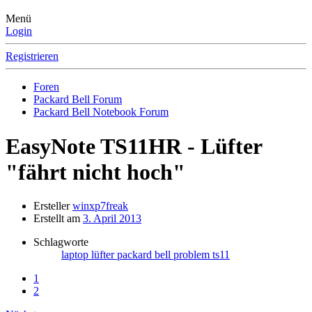
Menü
Login
Registrieren
Foren
Packard Bell Forum
Packard Bell Notebook Forum
EasyNote TS11HR - Lüfter
"fährt nicht hoch"
Ersteller
winxp7freak
Erstellt am
3. April 2013
Schlagworte
laptop
lüfter
packard bell
problem
ts11
1
2