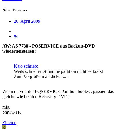
Neuer Benutzer
20. April 2009
#4
AW: AS 7730 - PQSERVICE aus Backup-DVD
wiederherstellen?
Kaio schrieb:
Weils schneller ist und ne partition nicht zerkratzt
Zum Vergrößern anklicken....
Wenn du von der PQSERVICE Partition bootest, passiert das
gleiche wie bei den Recovery DVD's.
mfg
bmwGTR
Zitieren
K