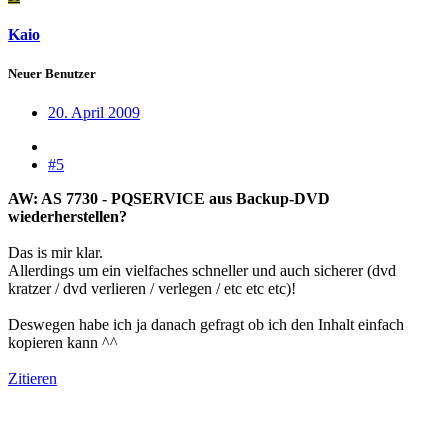
Kaio
Neuer Benutzer
20. April 2009
#5
AW: AS 7730 - PQSERVICE aus Backup-DVD
wiederherstellen?
Das is mir klar.
Allerdings um ein vielfaches schneller und auch sicherer (dvd
kratzer / dvd verlieren / verlegen / etc etc etc)!
Deswegen habe ich ja danach gefragt ob ich den Inhalt einfach
kopieren kann ^^
Zitieren