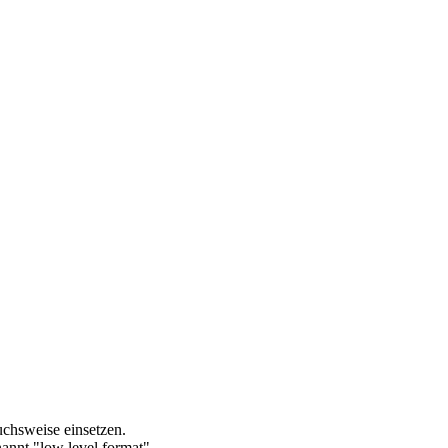
uchsweise einsetzen.
nannt "low level format".