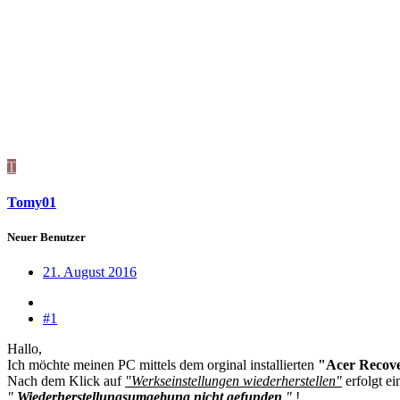
T
Tomy01
Neuer Benutzer
21. August 2016
#1
Hallo,
Ich möchte meinen PC mittels dem orginal installierten
"Acer Recov
Nach dem Klick auf
"Werkseinstellungen wiederherstellen"
erfolgt e
"
Wiederherstellungsumgebung nicht gefunden
"
!