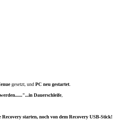
Menue
gesetzt, und
PC neu gestartet
.
erden......"...in Dauerschleife
,
e Recovery starten, noch von dem Recovery USB-Stick!