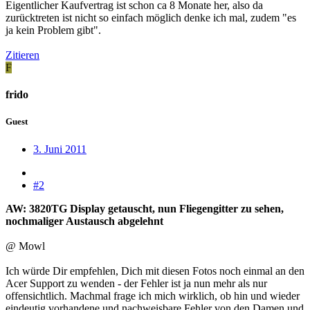
Eigentlicher Kaufvertrag ist schon ca 8 Monate her, also da
zurücktreten ist nicht so einfach möglich denke ich mal, zudem "es
ja kein Problem gibt".
Zitieren
F
frido
Guest
3. Juni 2011
#2
AW: 3820TG Display getauscht, nun Fliegengitter zu sehen,
nochmaliger Austausch abgelehnt
@ Mowl
Ich würde Dir empfehlen, Dich mit diesen Fotos noch einmal an den
Acer Support zu wenden - der Fehler ist ja nun mehr als nur
offensichtlich. Machmal frage ich mich wirklich, ob hin und wieder
eindeutig vorhandene und nachweisbare Fehler von den Damen und