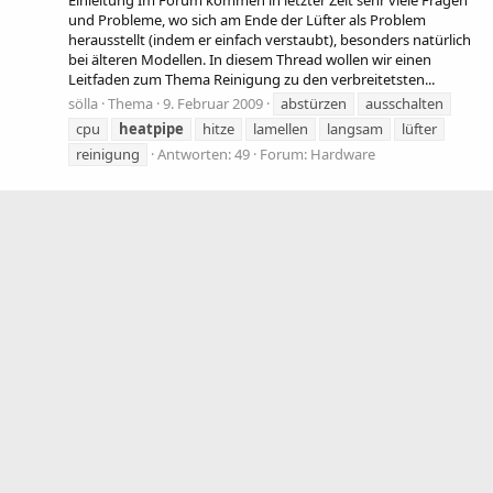
Einleitung Im Forum kommen in letzter Zeit sehr viele Fragen
und Probleme, wo sich am Ende der Lüfter als Problem
herausstellt (indem er einfach verstaubt), besonders natürlich
bei älteren Modellen. In diesem Thread wollen wir einen
Leitfaden zum Thema Reinigung zu den verbreitetsten...
sölla
Thema
9. Februar 2009
abstürzen
ausschalten
cpu
heatpipe
hitze
lamellen
langsam
lüfter
reinigung
Antworten: 49
Forum:
Hardware