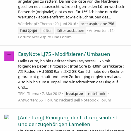
angefangen zu rattern. Da mir die Kiste von der Hardware
gesehen noch ausreicht, würde ich gerne den Lüfter wechseln.
Passende (originale!) gibt es neu für 15€. Ich habe nun die
Wartungsklappte entfernt, sowie die Schrauben des...
Wiedehopf
Thema
20. Juni 2016
acer aspire one 756
heatpipe
lüfter
lüfter ausbauen
Antworten: 12
Forum:
Acer Aspire One Forum
EasyNote LJ75 - Modifizieren/ Umbauen
T
Hallo Leute, ich bin Besitzer eines Easynotes LJ 75 mit
folgenden Daten : Prozessor : Intel Core I5 430m Grafikkarte :
ATI Radeon Hd 5650 Ram : 2X2 GB Ram Ich habe den Rechner
gebraucht gekauft und beim Zocken ging er gleich mal aus.
Also bin ich zum Kumpel und wir schraubten das Ding auf
und...
TEK
Thema
7. Mai 2012
heatpipe
notebook
Antworten: 55
Forum:
Packard Bell Notebook Forum
[Anleitung] Reinigung der Lüftungseinheit
und der zugehörigen Lamellen