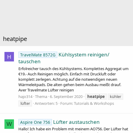
heatpipe
Kühlsystem reinigen/
TravelMate 8572G
H
tauschen
Erfolreicher tausch des Kühlsystems. Komplettes Aggregat um
€19.- Auch Reinigen möglich. Einfach mit Druckluft oder
komplett zerlegen. Achtung auf die notwendigen neuen
Wärmeleitpads. Die alten gehen beim Ausbau meißt drauf.
Aver Travelmate Lüfter reinigen
hajo314
Thema
6. September 2020
heatpipe
kühler
lüfter
Antworten: 5
Forum:
Tutorials & Workshops
Lüfter austauschen
Aspire One 756
W
Hallo! Ich habe ein Problem mit meinem AO756. Der Lüfter hat